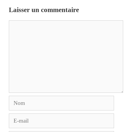
Laisser un commentaire
Commentaire
Nom
E-
mail