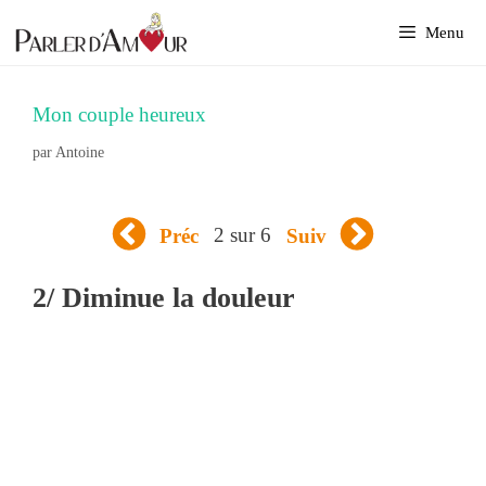
Aller
Menu
au
contenu
Mon couple heureux
par
Antoine
2 sur 6
Préc
Suiv
2/ Diminue la douleur