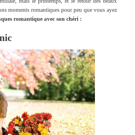
iliale, mais le printemps, et le retour des beaux
 bons moments romantiques pour peu que vous ayez
âques romantique avec son chéri :
nic