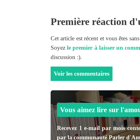
Première réaction d'
Cet article est récent et vous êtes san
Soyez
le premier à laisser un comm
discussion :).
Voir les commentaires
Vous aimez lire sur l'amo
Recevez
1 e-mail par mois
conte
par la communauté
Parler d'A