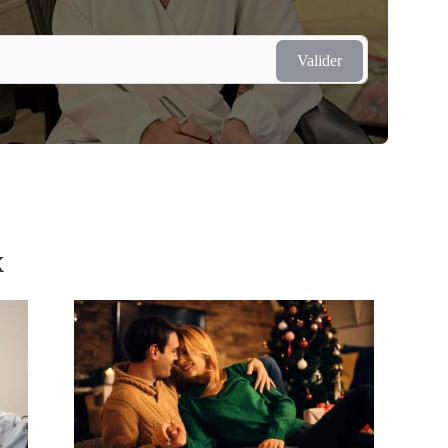
Valider
x