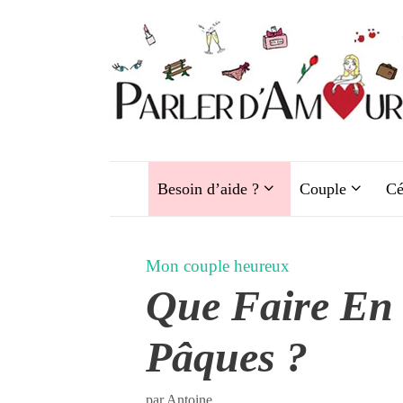
Aller
au
contenu
Besoin d’aide ?
Couple
Cé
Mon couple heureux
Que Faire En
Pâques ?
par
Antoine