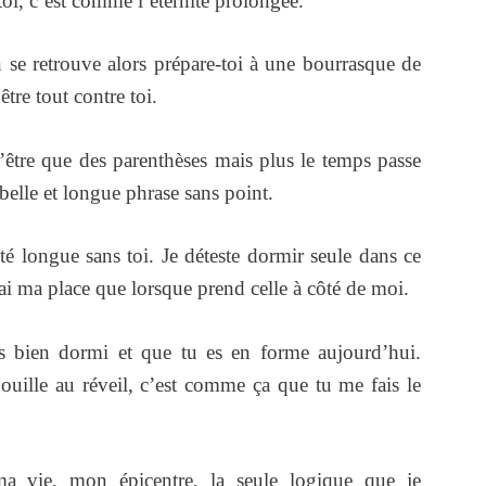
oi, c’est comme l’éternité prolongée.
n se retrouve alors prépare-toi à une bourrasque de
être tout contre toi.
’être que des parenthèses mais plus le temps passe
elle et longue phrase sans point.
 longue sans toi. Je déteste dormir seule dans ce
y ai ma place que lorsque prend celle à côté de moi.
as bien dormi et que tu es en forme aujourd’hui.
uille au réveil, c’est comme ça que tu me fais le
a vie, mon épicentre, la seule logique que je