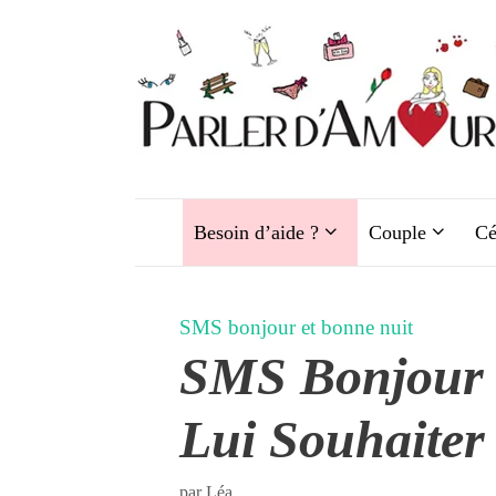
Aller
au
contenu
Besoin d’aide ?
Couple
Cé
SMS bonjour et bonne nuit
SMS Bonjour 
Lui Souhaiter
par
Léa