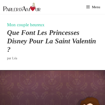
Aller
Menu
au
contenu
Mon couple heureux
Que Font Les Princesses
Disney Pour La Saint Valentin
?
par
Léa