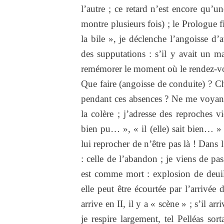
l’autre ; ce retard n’est encore qu’
montre plusieurs fois) ; le Prologue f
la bile », je déclenche l’angoisse d’
des supputations : s’il y avait un m
remémorer le moment où le rendez-vous
Que faire (angoisse de conduite) ? Ch
pendant ces absences ? Ne me voyant pa
la colère ; j’adresse des reproches vi
bien pu… », « il (elle) sait bien… » A
lui reprocher de n’être pas là ! Dans l’
: celle de l’abandon ; je viens de pa
est comme mort : explosion de deuil :
elle peut être écourtée par l’arrivée de
arrive en II, il y a « scène » ; s’il arr
je respire largement, tel Pelléas sor