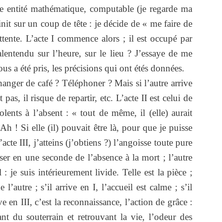
une entité mathématique, computable (je regarde ma
init sur un coup de tête : je décide de « me faire de
attente. L’acte I commence alors ; il est occupé par
alentendu sur l’heure, sur le lieu ? J’essaye de me
 a été pris, les précisions qui ont étés données.
anger de café ? Téléphoner ? Mais si l’autre arrive
s, il risque de repartir, etc. L’acte II est celui de
olents à l’absent : « tout de même, il (elle) aurait
h ! Si elle (il) pouvait être là, pour que je puisse
acte III, j’atteins (j’obtiens ?) l’angoisse toute pure
sser en une seconde de l’absence à la mort ; l’autre
 je suis intérieurement livide. Telle est la pièce ;
 l’autre ; s’il arrive en I, l’accueil est calme ; s’il
ive en III, c’est la reconnaissance, l’action de grâce :
tant du souterrain et retrouvant la vie, l’odeur des