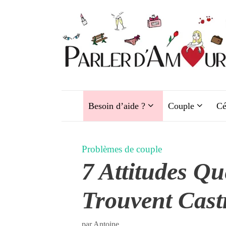
Aller
au
contenu
Besoin d’aide ?
Couple
Cé
Problèmes de couple
7 Attitudes Q
Trouvent Castr
par
Antoine