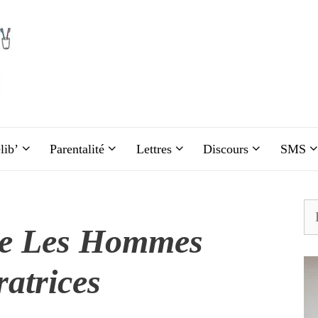
lib’
Parentalité
Lettres
Discours
SMS
Re
ue Les Hommes
atrices