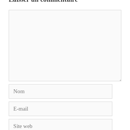
Commentaire
Nom
E-
mail
Site