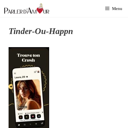
Aller
Menu
au
contenu
Tinder-Ou-Happn