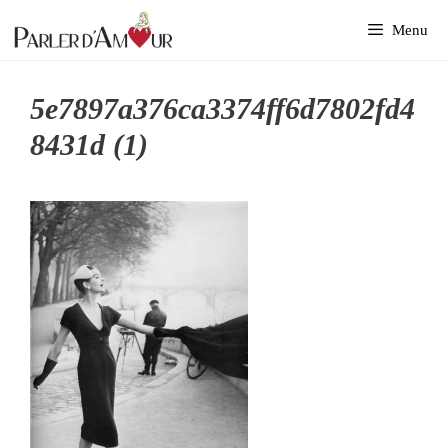
Aller
Menu
au
contenu
5e7897a376ca3374ff6d7802fd4
8431d (1)