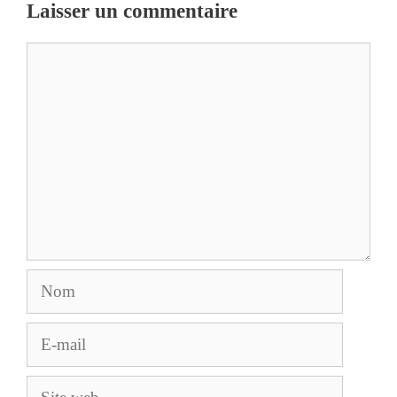
Laisser un commentaire
Commentaire
Nom
E-
mail
Site