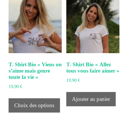
T. Shirt Bio « Viens on
T. Shirt Bio « Allez
s’aime mais genre
tous vous faire aimer »
toute la vie »
19,90
€
19,90
€
Ce
Ajouter au panier
Choix des options
produit
a
plusieurs