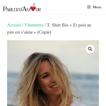
Aller
Menu
au
contenu
Accueil
/
Vêtements
/ T. Shirt Bio « Et puis au
pire on s’aime » (Copie)