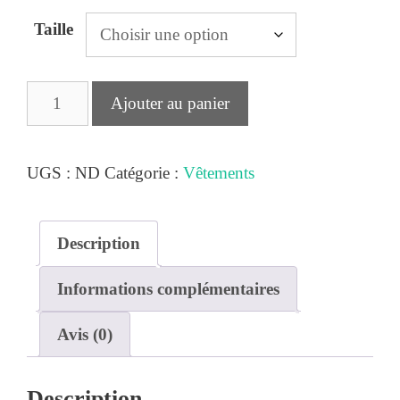
Taille
quantité
Ajouter au panier
de
T.
UGS :
ND
Catégorie :
Vêtements
Shirt
Bio
"Et
Description
puis
au
Informations complémentaires
pire
Avis (0)
on
s'aime"
(Copie)
Description