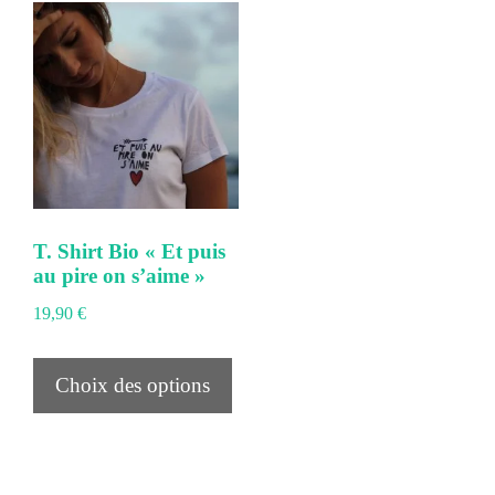
variations.
Les
options
peuvent
être
choisies
sur
la
T. Shirt Bio « Et puis
au pire on s’aime »
page
du
19,90
€
produit
Ce
Choix des options
produit
a
plusieurs
variations.