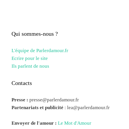
Les
options
peuvent
être
Qui sommes-nous ?
choisies
sur
L'équipe de Parlerdamour.fr
la
Ecrire pour le site
Ils parlent de nous
page
du
Contacts
produit
Presse :
presse@parlerdamour.fr
Partenariats et publicité
:
lea@parlerdamour.fr
Envoyer de l'amour :
Le Mot d'Amour