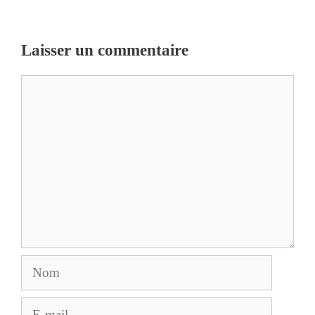
Laisser un commentaire
Commentaire
Nom
E-