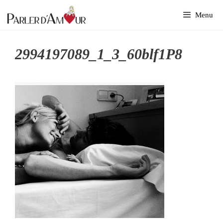
Aller
Menu
au
contenu
2994197089_1_3_60blf1P8