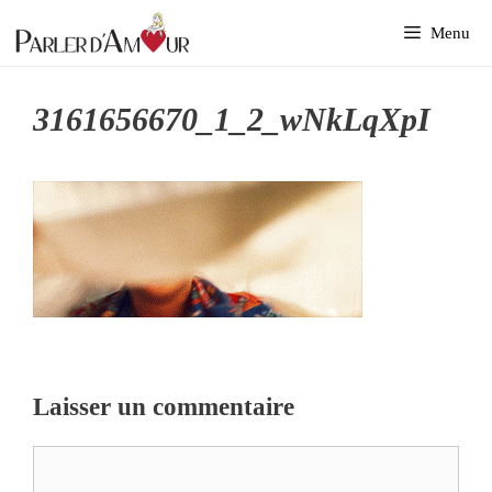
Aller
Menu
au
contenu
3161656670_1_2_wNkLqXpI
Laisser un commentaire
Commentaire