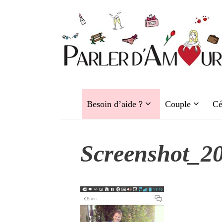
Aller
au
contenu
Besoin d’aide ?
Couple
Cé
Screenshot_20