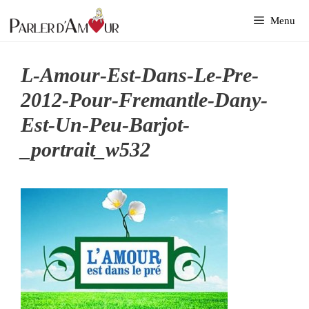
Aller
Menu
au
contenu
L-Amour-Est-Dans-Le-Pre-
2012-Pour-Fremantle-Dany-
Est-Un-Peu-Barjot-
_portrait_w532