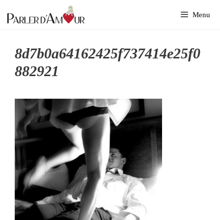
Aller
Menu
au
contenu
8d7b0a64162425f737414e25f0
882921