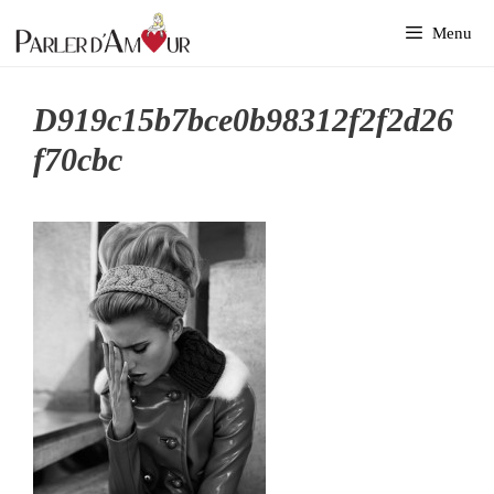
Aller
Menu
au
contenu
D919c15b7bce0b98312f2f2d26
F70cbc