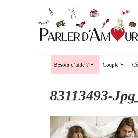
Aller
au
contenu
Besoin d’aide ?
Couple
Cé
83113493-Jpg_