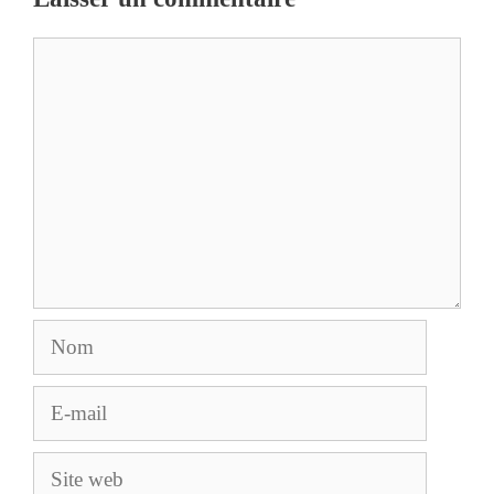
Commentaire
Nom
E-
mail
Site