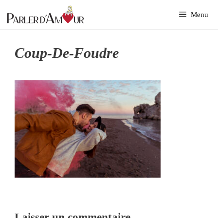
Aller
Menu
au
contenu
Coup-De-Foudre
Laisser un commentaire