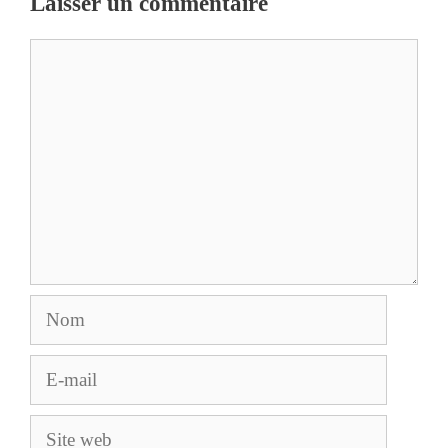
Laisser un commentaire
Commentaire
Nom
E-
mail
Site