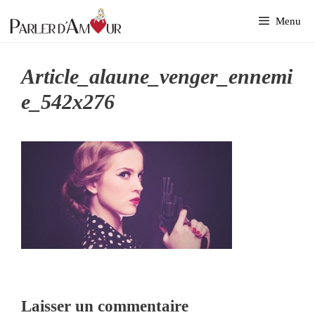
Aller
Menu
au
contenu
Article_alaune_venger_ennemi
E_542x276
Laisser un commentaire