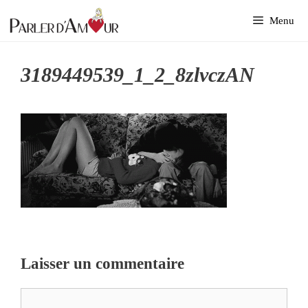
Aller
Menu
au
contenu
3189449539_1_2_8zlvczAN
Laisser un commentaire
Commentaire