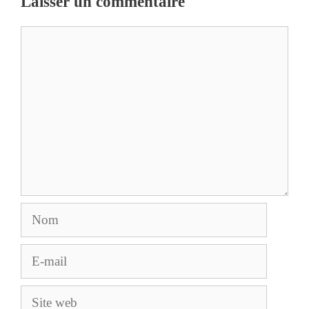
Laisser un commentaire
Commentaire
Nom
E-
mail
Site