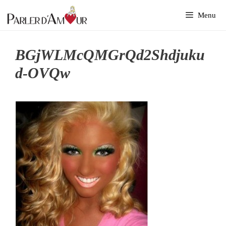
Aller
Menu
au
contenu
BGjWLMcQMGrQd2Shdjuku
D-OVQw