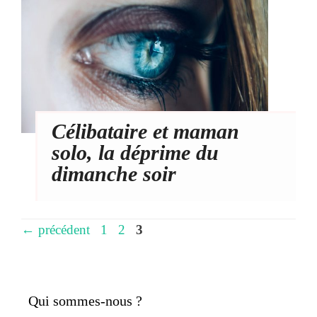
Célibataire et maman
solo, la déprime du
dimanche soir
Page
Page
Page
←
précédent
1
2
3
Qui sommes-nous ?