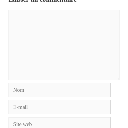
Commentaire
Nom
E-
mail
Site