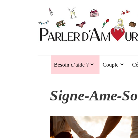
Aller
au
contenu
Besoin d’aide ?
Couple
Cé
Signe-Ame-So