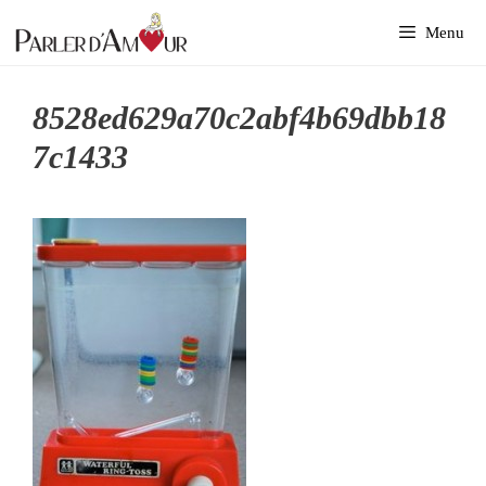
Aller
Menu
au
contenu
8528ed629a70c2abf4b69dbb18
7c1433