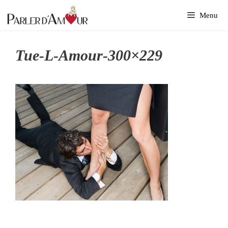
Aller
Menu
au
contenu
Tue-L-Amour-300×229