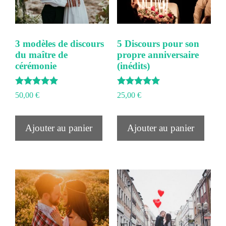
3 modèles de discours
5 Discours pour son
du maître de
propre anniversaire
cérémonie
(inédits)
Note
Note
50,00
€
25,00
€
5.00
5.00
sur 5
sur 5
Ajouter au panier
Ajouter au panier