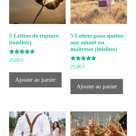
5 Lettres de rupture
5 Lettres pour quitter
(inédites)
son amant ou
maîtresse (inédites)
Note
25,00
€
5.00
Note
25,00
€
sur 5
5.00
sur 5
Ajouter au panier
Ajouter au panier