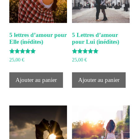
5 lettres d’amour pour
5 Lettres d’amour
Elle (inédites)
pour Lui (inédites)
Note
Note
25,00
€
25,00
€
5.00
5.00
sur 5
sur 5
Ajouter au panier
Ajouter au panier