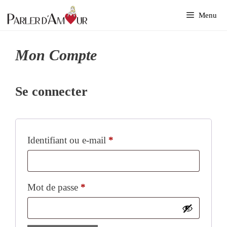
Aller
Menu
au
contenu
Mon Compte
Se connecter
Obligatoire
Identifiant ou e-mail
*
Obligatoire
Mot de passe
*